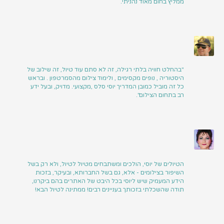
ממליץ בחום מאוד נהניתי.
מוטי גולן
ראש פינה
"בהחלט חוויה בלתי רגילה, זה לא סתם עוד טיול, זה שילוב של
היסטוריה , נופים מקסימים , ולימוד צילום מהסמרטפון . ובראש
כל זה מוביל כמובן המדריך יוסי סלס ,מקצועי. מדויק, ובעל ידע
רב בתחום הצילום".
ריטה זיוון
בני יהודה
הטיולים של יוסי, הולכים ומשתבחים מטיול לטיול, ולא רק בשל
השיפור בצילומים - אלא, גם בשל החברותא, ובעיקר, בזכות
הידע המעמיק שיש ליוסי בכל היבט של האתרים בהם ביקרנו,
תודה שהשכלתי בזכותך בעניינים רבים! ממתינה לטיול הבא!