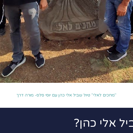
"מחכים לאלי" טיול שביל אלי כהן עם יוסי סלס- מורה דרך
יל אלי כהן?