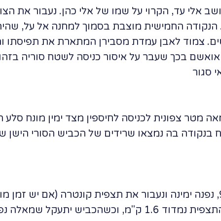
יסע לכיוון המושב אלי עד, הקרוי על שמו של אלי כהן. נעבור א
 הנקודה החמישית מוצבת בסמוך למחנה אל על, שהיה
א אואשם בכך שעבר על איסור כניסה לשטח סוריה בזהו
 סגור
כיוון צפון, כמאה מטר צפונית לכניסה לחיספין מצד ימין מונח 
 בנקודה בה נמצאו שרידים של הכביש הסורי הישן שח
ניסע לכיוון צפון הגולן בכביש 98, נפנה ימינה ונעבור את תצפית קונטרה 
קונטרה ועל הפארק הוולקני). מהתצפית נמדוד 1.6 ק"מ, וכ