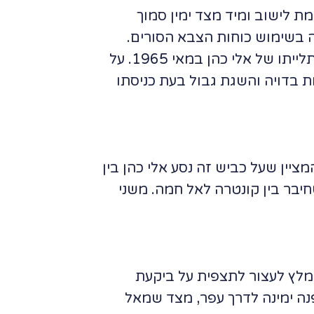
ת הצומת לישוב ומיד מצד ימין סמוך
 בשימוש כוחות הצבא הסורים.
משני צדי האבן נטועים שני ברושים. צמוד לאבן עמדת מסבירן המתארת את תפיסתו ותלייתו של אלי כהן במאי 1965. על
ת בדויה והשגת גבול בעת כניסתו
סלע המציין שעל כביש זה נסע אלי כהן בין
יבר בין קונטרה לאל חמה. משני
(אם יש זמן מומלץ לעצור לתצפית על ביקעת
שהכביש יתעקל שמאלה נפנה ימינה לדרך עפר, מצד שמאל