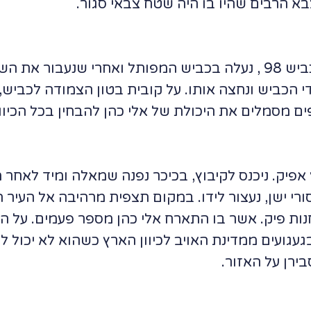
א הרבים שהיו בו היה שטח צבאי סגור.
נקודה שלישית נמצאת במעלה כביש 98 , נעלה בכביש המפותל ואחרי
צידי הכביש ונחצה אותו. על קובית בטון הצמודה לכב
ים מסמלים את היכולת של אלי כהן להבחין בכל הכיוו
פיק. ניכנס לקיבוץ, בכיכר נפנה שמאלה ומיד לאחר מכ
 ישן, נעצור לידו. במקום תצפית מרהיבה אל העיר הר
חנות פיק. אשר בו התארח אלי כהן מספר פעמים. על 
עגועים ממדינת האויב לכיוון הארץ כשהוא לא יכול ל
ירן על האזור.