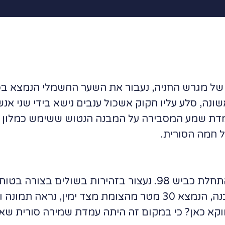
של מגרש החניה, נעבור את השער החשמלי הנמצא בפ
ונה, סלע עליו חקוק אשכול ענבים נישא בידי שני א
ת שמע המסבירה על המבנה הנטוש ששימש כמלון ובה
ל חמה הסורית.
ניסע לכיוון הפניה לרמת הגולן והתחלת כביש 98. נעצור בזהירות
הירמוך וגבול ישראל ירדן. על מבנה, הנמצא 30 מטר מהצומת מצד
ווקא כאן? כי במקום זה היתה עמדת שמירה סורית שא