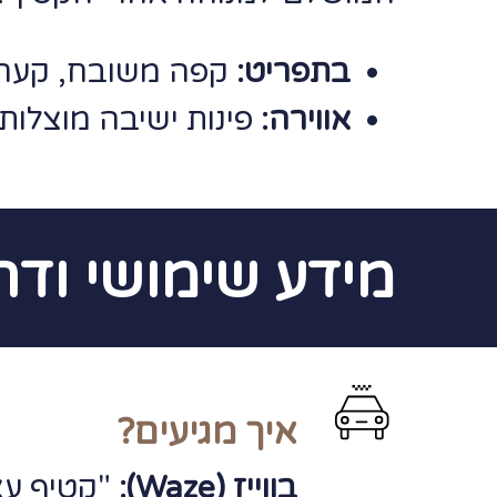
בתפריט:
קפה משובח, קערות 
אווירה:
פינות ישיבה מוצלות
מידע שימושי ודר
איך מגיעים?
בווייז (Waze):
"קטיף עצמ