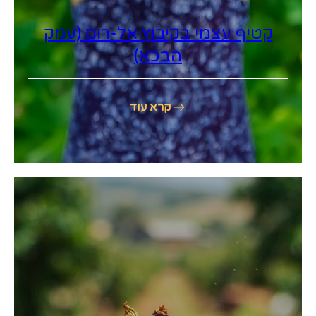
קטיף עצמי בקיבוץ אל-רום (עמק
הבכא)
קרא עוד