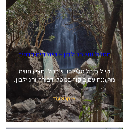
מסלול נחל הג'ילבון – טיול מים מרהיב
טיול בנחל הג'ילבון שבגולן מציע חוויה
מרעננת עם ביקור במפלי דבורה והג'ילבון.
קרא עוד