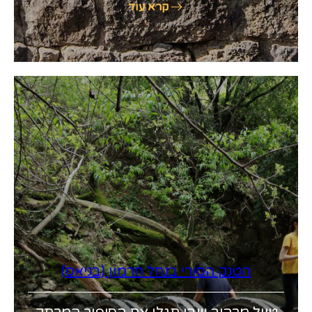
קרא עוד
הטנק הסורי בנחל חרמון (בניאס)